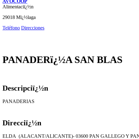
AVOCOOP
Alimentaciï¿½n
29018 Mï¿½laga
Teléfono
Direcciones
PANADERï¿½A SAN BLAS
Descripciï¿½n
PANADERIAS
Direcciï¿½n
ELDA (ALACANT/ALICANTE)- 03600 PAN GALLEGO Y PAN