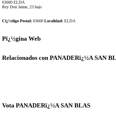
03600 ELDA
Rey Don Jaime, 23 bajo
Cï¿½digo Postal:
03600
Localidad:
ELDA
Pï¿½gina Web
Relacionados con PANADERï¿½A SAN B
Vota PANADERï¿½A SAN BLAS