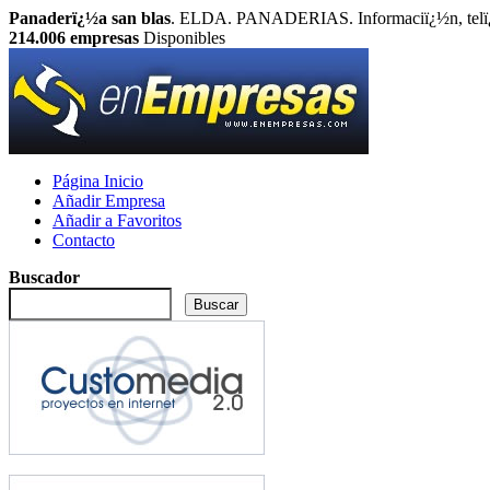
Panaderï¿½a san blas
. ELDA. PANADERIAS. Informaciï¿½n, telï¿½
214.006
empresas
Disponibles
Página Inicio
Añadir Empresa
Añadir a Favoritos
Contacto
Buscador