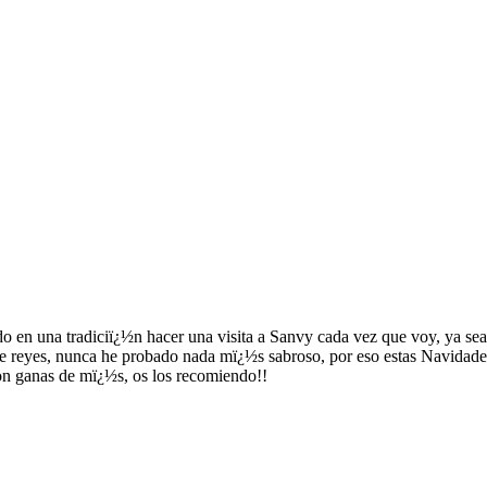
en una tradiciï¿½n hacer una visita a Sanvy cada vez que voy, ya sea po
e reyes, nunca he probado nada mï¿½s sabroso, por eso estas Navidades
on ganas de mï¿½s, os los recomiendo!!