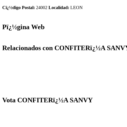
Cï¿½digo Postal:
24002
Localidad:
LEON
Pï¿½gina Web
Relacionados con CONFITERï¿½A SANV
Vota CONFITERï¿½A SANVY