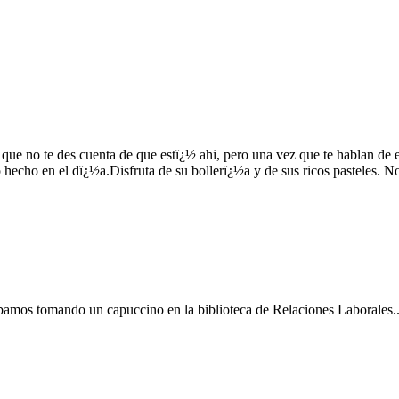
que no te des cuenta de que estï¿½ ahi, pero una vez que te hablan de 
hecho en el dï¿½a.Disfruta de su bollerï¿½a y de sus ricos pasteles. No
amos tomando un capuccino en la biblioteca de Relaciones Laborales..