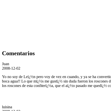
Comentarios
Juan
2008-12-02
Yo no soy de Leï¿½n pero voy de vez en cuando, y ya se ha convertido 
boca agua!! Lo que mï¿½s me gustï¿½ sin duda fueron los roscones d
los roscones de esta confiterï¿½a, que el aï¿½o pasado me quedï¿½ c
luisina