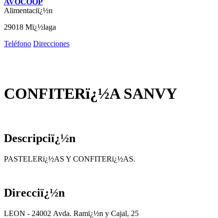
AVOCOOP
Alimentaciï¿½n
29018 Mï¿½laga
Teléfono
Direcciones
CONFITERï¿½A SANVY
Descripciï¿½n
PASTELERï¿½AS Y CONFITERï¿½AS.
Direcciï¿½n
LEON - 24002 Avda. Ramï¿½n y Cajal, 25