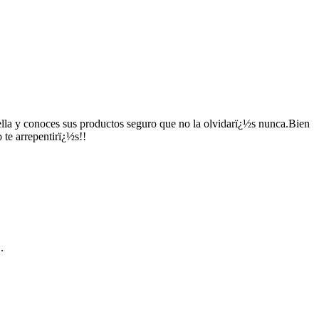
ella y conoces sus productos seguro que no la olvidarï¿½s nunca.Bien
 te arrepentirï¿½s!!
.