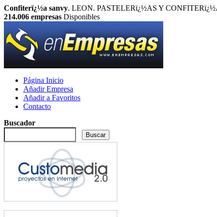
Confiterï¿½a sanvy
. LEON. PASTELERï¿½AS Y CONFITERï¿½AS.. In
214.006
empresas
Disponibles
Página Inicio
Añadir Empresa
Añadir a Favoritos
Contacto
Buscador