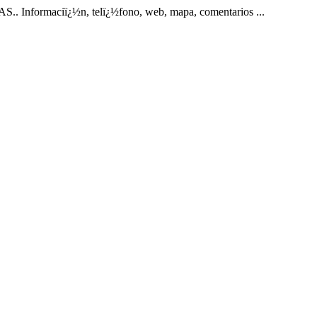
formaciï¿½n, telï¿½fono, web, mapa, comentarios ...