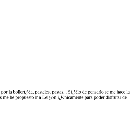
r la bollerï¿½a, pasteles, pastas... Sï¿½lo de pensarlo se me hace la
 me he propuesto ir a Leï¿½n ï¿½nicamente para poder disfrutar de