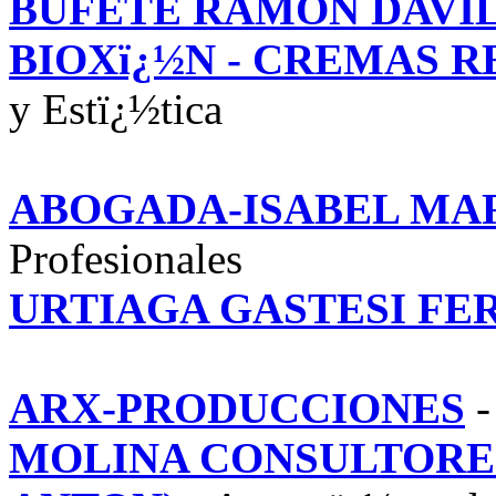
BUFETE RAMON DAVI
BIOXï¿½N - CREMAS 
y Estï¿½tica
ABOGADA-ISABEL MA
Profesionales
URTIAGA GASTESI F
ARX-PRODUCCIONES
-
MOLINA CONSULTORE