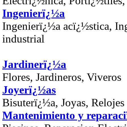
Electrï¿½nica, Portï¿½tiles
Ingenierï¿½a
Ingenierï¿½a acï¿½stica, In
industrial
Jardinerï¿½a
Flores, Jardineros, Viveros
Joyerï¿½as
Bisuterï¿½a, Joyas, Relojes
Mantenimiento y reparac