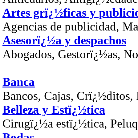
Artes grï¿½ficas y public
Agencias de publicidad, Ma
Asesorï¿½a y despachos
Abogados, Gestorï¿½as, No
Banca
Bancos, Cajas, Crï¿½ditos,
Belleza y Estï¿½tica
Cirugï¿½a estï¿½tica, Peluq
Bodas