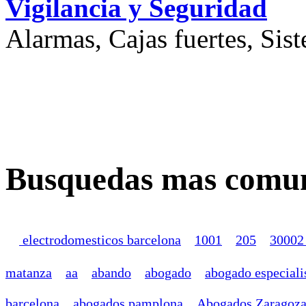
Vigilancia y Seguridad
Alarmas, Cajas fuertes, Sis
Busquedas mas comun
electrodomesticos barcelona
1001
205
30002
matanza
aa
abando
abogado
abogado especiali
barcelona
abogados pamplona
Abogados Zaragoz