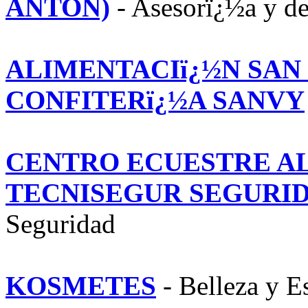
ANTON)
- Asesorï¿½a y d
ALIMENTACIï¿½N SAN
CONFITERï¿½A SANVY
CENTRO ECUESTRE A
TECNISEGUR SEGURIDA
Seguridad
KOSMETES
- Belleza y E