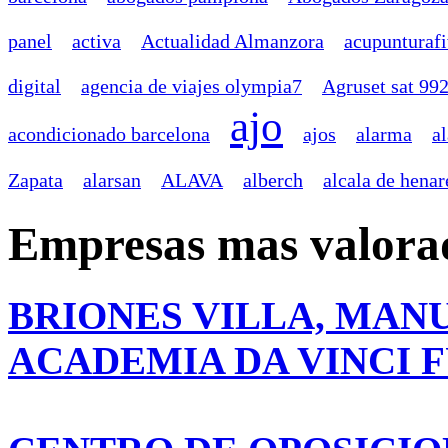
panel
activa
Actualidad Almanzora
acupunturaf
digital
agencia de viajes olympia7
Agruset sat 99
ajo
acondicionado barcelona
ajos
alarma
a
Zapata
alarsan
ALAVA
alberch
alcala de henar
Empresas mas valora
BRIONES VILLA, MAN
ACADEMIA DA VINCI 