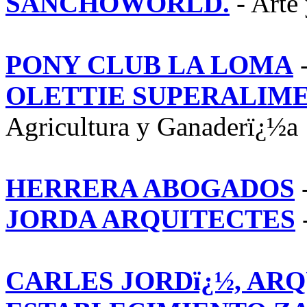
SANCHOWORLD.
- Arte 
PONY CLUB LA LOMA
-
OLETTIE SUPERALIM
Agricultura y Ganaderï¿½a
HERRERA ABOGADOS
-
JORDA ARQUITECTES
-
CARLES JORDï¿½, AR