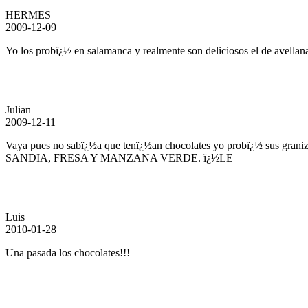
HERMES
2009-12-09
Yo los probï¿½ en salamanca y realmente son deliciosos el de avellan
Julian
2009-12-11
Vaya pues no sabï¿½a que tenï¿½an chocolates yo probï¿½ sus gran
SANDIA, FRESA Y MANZANA VERDE. ï¿½LE
Luis
2010-01-28
Una pasada los chocolates!!!