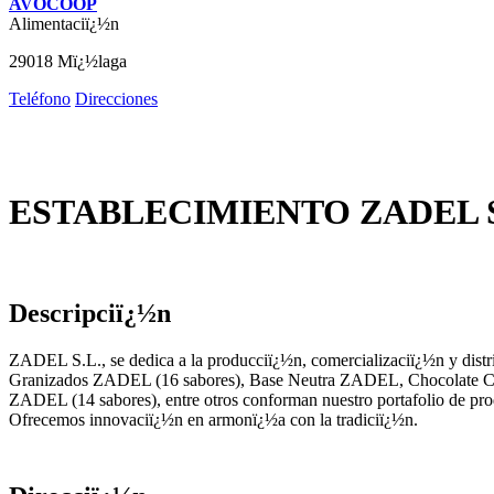
AVOCOOP
Alimentaciï¿½n
29018 Mï¿½laga
Teléfono
Direcciones
ESTABLECIMIENTO ZADEL S
Descripciï¿½n
ZADEL S.L., se dedica a la producciï¿½n, comercializaciï¿½n y distr
Granizados ZADEL (16 sabores), Base Neutra ZADEL, Chocolate 
ZADEL (14 sabores), entre otros conforman nuestro portafolio de pro
Ofrecemos innovaciï¿½n en armonï¿½a con la tradiciï¿½n.