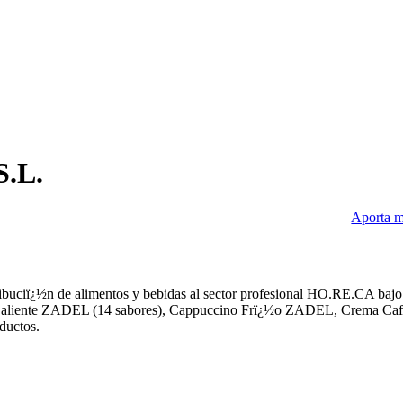
.L.
Aporta m
ibuciï¿½n de alimentos y bebidas al sector profesional HO.RE.CA bajo
Caliente ZADEL (14 sabores), Cappuccino Frï¿½o ZADEL, Crema Ca
ductos.