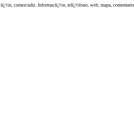
ciï¿½n, comercializ. Informaciï¿½n, telï¿½fono, web, mapa, comentarios