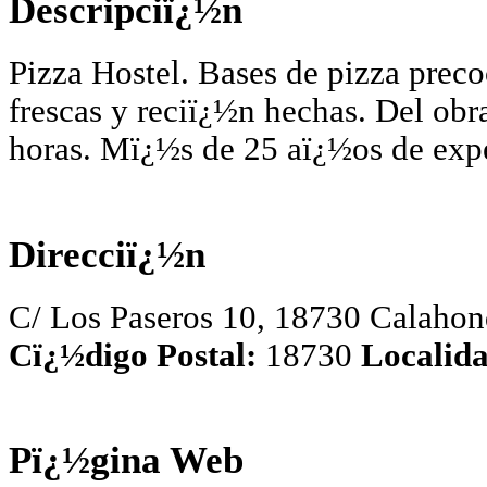
Descripciï¿½n
Pizza Hostel. Bases de pizza preco
frescas y reciï¿½n hechas. Del obr
horas. Mï¿½s de 25 aï¿½os de expe
Direcciï¿½n
C/ Los Paseros 10, 18730 Calahon
Cï¿½digo Postal:
18730
Localida
Pï¿½gina Web