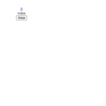
0
votos