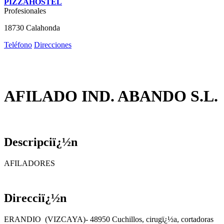
PIZZAHOSTEL
Profesionales
18730 Calahonda
Teléfono
Direcciones
AFILADO IND. ABANDO S.L.
Descripciï¿½n
AFILADORES
Direcciï¿½n
ERANDIO (VIZCAYA)- 48950 Cuchillos, cirugï¿½a, cortadoras