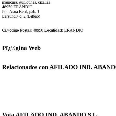
manicura, guillotinas, cizallas
48950 ERANDIO
Pol. Asua Berri, pab. 1
Lersundï¿½, 2 (Bilbao)
Cï¿½digo Postal:
48950
Localidad:
ERANDIO
Pï¿½gina Web
Relacionados con AFILADO IND. ABAND
Vota AFILADO IND. ABANDO S.L.