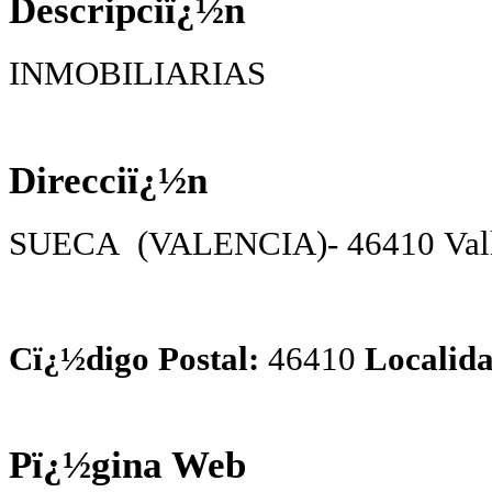
Descripciï¿½n
INMOBILIARIAS
Direcciï¿½n
SUECA (VALENCIA)- 46410 Vall
Cï¿½digo Postal:
46410
Localida
Pï¿½gina Web