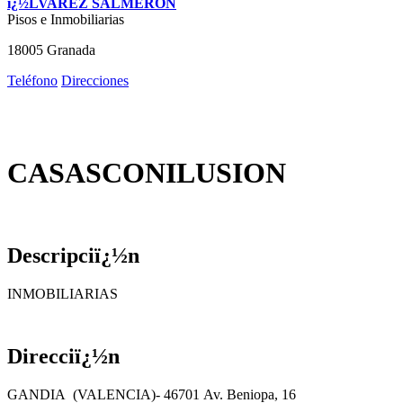
ï¿½LVAREZ SALMERON
Pisos e Inmobiliarias
18005 Granada
Teléfono
Direcciones
CASASCONILUSION
Descripciï¿½n
INMOBILIARIAS
Direcciï¿½n
GANDIA (VALENCIA)- 46701 Av. Beniopa, 16