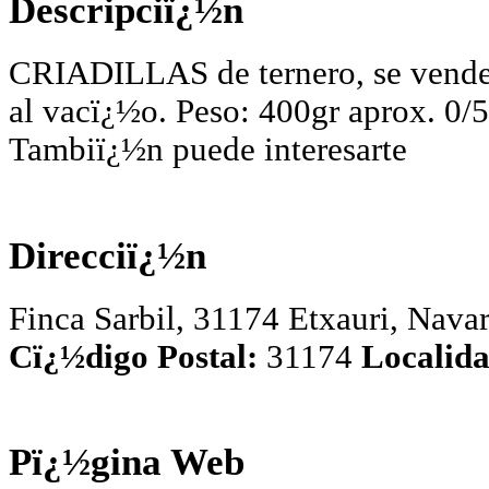
Descripciï¿½n
CRIADILLAS de ternero, se vende
al vacï¿½o. Peso: 400gr aprox. 0/5.
Tambiï¿½n puede interesarte
Direcciï¿½n
Finca Sarbil, 31174 Etxauri, Nava
Cï¿½digo Postal:
31174
Localida
Pï¿½gina Web