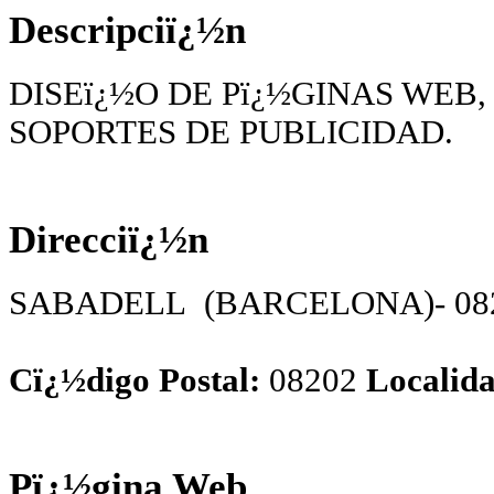
Descripciï¿½n
DISEï¿½O DE Pï¿½GINAS WEB,
SOPORTES DE PUBLICIDAD.
Direcciï¿½n
SABADELL (BARCELONA)- 0820
Cï¿½digo Postal:
08202
Localida
Pï¿½gina Web