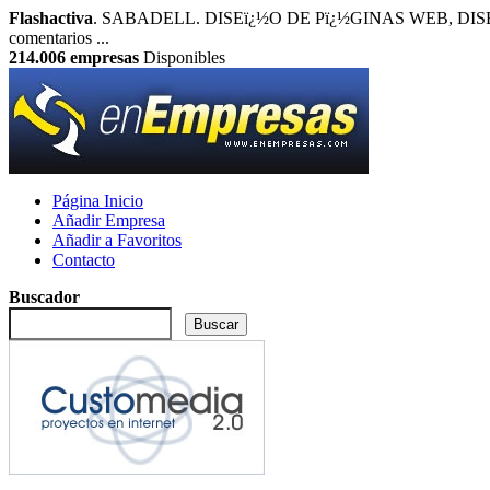
Flashactiva
. SABADELL. DISEï¿½O DE Pï¿½GINAS WEB, DISEï¿
comentarios ...
214.006
empresas
Disponibles
Página Inicio
Añadir Empresa
Añadir a Favoritos
Contacto
Buscador