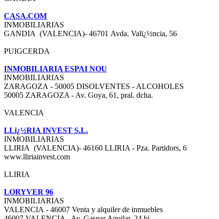
CASA.COM
INMOBILIARIAS
GANDIA (VALENCIA)- 46701 Avda. Valï¿½ncia, 56
PUIGCERDA
INMOBILIARIA ESPAI NOU
INMOBILIARIAS
ZARAGOZA - 50005 DISOLVENTES - ALCOHOLES
50005 ZARAGOZA - Av. Goya, 61, pral. dcha.
VALENCIA
LLï¿½RIA INVEST S.L.
INMOBILIARIAS
LLIRIA (VALENCIA)- 46160 LLIRIA - Pza. Partidors, 6
www.lliriainvest.com
LLIRIA
LORYVER 96
INMOBILIARIAS
VALENCIA - 46007 Venta y alquiler de inmuebles
46007 VALENCIA - Av. Gaspar Aguilar, 24 bj