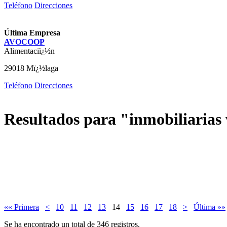
Teléfono
Direcciones
Última Empresa
AVOCOOP
Alimentaciï¿½n
29018 Mï¿½laga
Teléfono
Direcciones
Resultados para "inmobiliarias 
«« Primera
<
10
11
12
13
14
15
16
17
18
>
Última »»
Se ha encontrado un total de 346 registros.