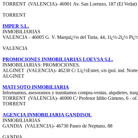
TORRENT (VALENCIA)- 46901 Av. San Lorenzo, 187 (El Vedat)
TORRENT
IMPER S.L.
INMOBILIARIAS
VALENCIA - 46005 G. V. Marquï¿½s del Turia, 44, 1ï¿½-2ï¿½ Pï¿
VALENCIA
PROMOCIONES INMOBILIARIAS LOEVSA S.L.
INMOBILIARIAS: PROMOCIONES.
ALGINET (VALENCIA)- 46230 C/ Lï¿½Estret, s/n (pol. ind. Nort
ALGINET
MATI SOTO INMOBILIARIA
Informamos, asesoramos y tramitamos compra-ventas, alquileres, tras
TORRENT (VALENCIA)- 46900 C/ Profesor Idilio Gimeno, 6 - of
TORRENT
AGENCIA INMOBILIARIA GANDISOL
INMOBILIARIAS
GANDIA (VALENCIA)- 46730 Paseo de Neptuno, 88
GANDIA