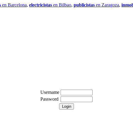
s
en Barcelona
,
electricistas
en Bilbao
,
publicistas
en Zaragoza
,
inmob
Username
Password