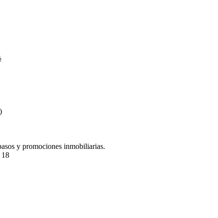
½
e)
pasos y promociones inmobiliarias.
. 18