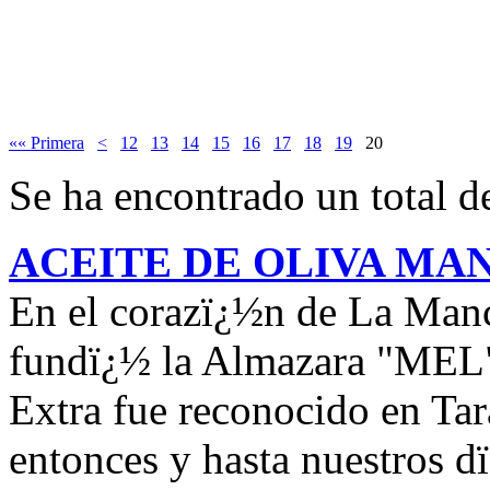
«« Primera
<
12
13
14
15
16
17
18
19
20
Se ha encontrado un total de
ACEITE DE OLIVA MA
En el corazï¿½n de La Manc
fundï¿½ la Almazara "MEL" 
Extra fue reconocido en Ta
entonces y hasta nuestros 