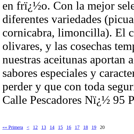
en frï¿½o. Con la mejor sel
diferentes variedades (picu
cornicabra, limoncilla). El 
olivares, y las cosechas te
nuestras aceitunas aportan
sabores especiales y caract
perder y que con toda seguri
Calle Pescadores Nï¿½ 95 
«« Primera
<
12
13
14
15
16
17
18
19
20